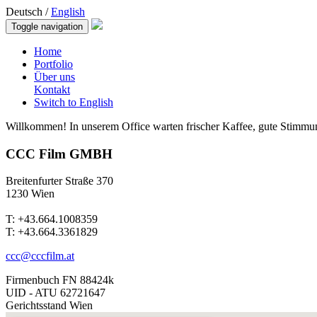
Deutsch /
English
Toggle navigation
Home
Portfolio
Über uns
Kontakt
Switch to English
Willkommen!
In unserem Office warten frischer Kaffee, gute Stimmun
CCC Film GMBH
Breitenfurter Straße 370
1230 Wien
T: +43.664.1008359
T: +43.664.3361829
ccc@cccfilm.at
Firmenbuch FN 88424k
UID - ATU 62721647
Gerichtsstand Wien